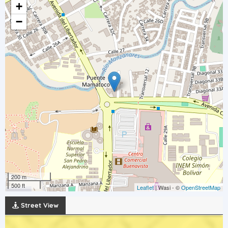
+
−
200 m
500 ft
Leaflet
| Wasi - ©
OpenStreetMap
Street View