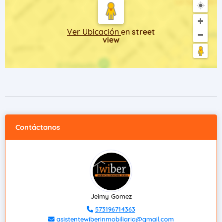
Ver Ubicación
en
street
view
Contáctanos
Jeimy Gomez
573196714363
asistentewiberinmobiliaria@gmail.com