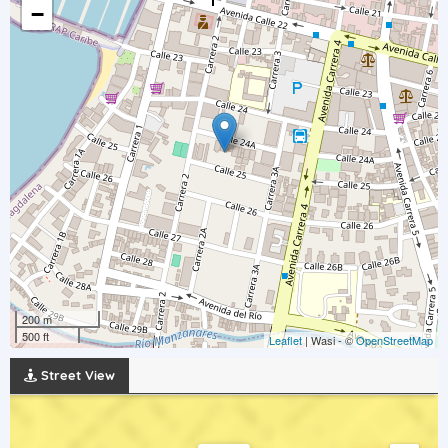
−
200 m
500 ft
Leaflet
| Wasi - ©
OpenStreetMap
Street View