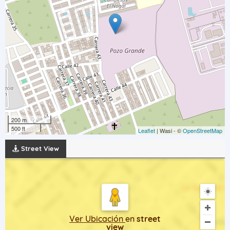
200 m
500 ft
Leaflet
| Wasi - ©
OpenStreetMap
Street View
Ver Ubicación
en
street
view