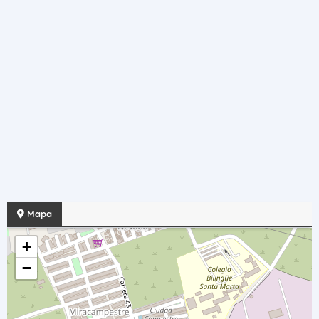
Mapa
+
−