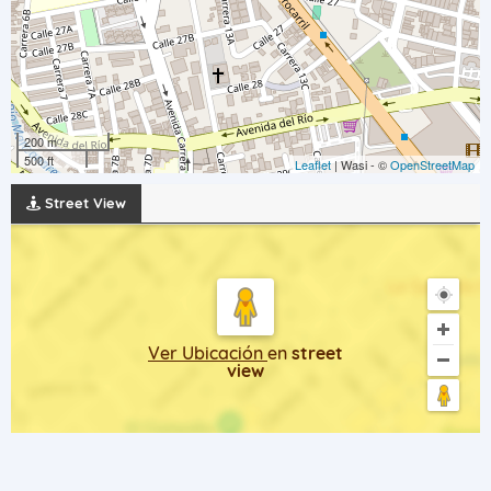
200 m
500 ft
Leaflet
| Wasi - ©
OpenStreetMap
Street View
Ver Ubicación
en
street
view