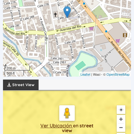
200 m
500 ft
Leaflet
| Wasi - ©
OpenStreetMap
Street View
Ver Ubicación
en
street
view