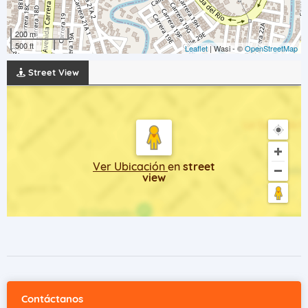
200 m
500 ft
Leaflet
| Wasi - ©
OpenStreetMap
Street View
Ver Ubicación
en
street
view
Contáctanos