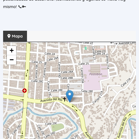
mismo! 📞🔑
Mapa
+
−