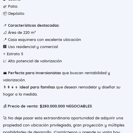
🌿 Patio
📦 Depósito
📌
Características destacadas:
📐 Área de 220 m²
📍 Casa esquinera con excelente ubicación
🏢 Uso residencial y comercial
⭐ Estrato 5
📈 Alto potencial de valorización
💼
Perfecta para inversionistas
que buscan rentabilidad y
valorización.
👨‍👩‍👧‍👦
Ideal para familias
que desean remodelar y diseñar su
hogar a la medida.
💰
Precio de venta: $280.000.000 NEGOCIABLES
🚀 No deje pasar esta extraordinaria oportunidad de adquirir una
propiedad con ubicación privilegiada, gran proyección y múltiples
posibilidades de desarrollo. ¡Contáctenos y agende su visita hoy