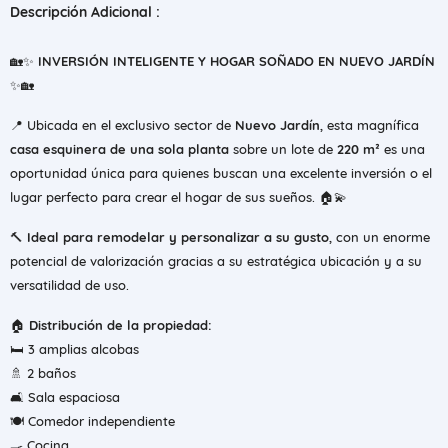
Descripción Adicional :
🏡✨
INVERSIÓN INTELIGENTE Y HOGAR SOÑADO EN NUEVO JARDÍN
✨🏡
📍 Ubicada en el exclusivo sector de
Nuevo Jardín
, esta magnífica
casa esquinera de una sola planta
sobre un lote de
220 m²
es una
oportunidad única para quienes buscan una excelente inversión o el
lugar perfecto para crear el hogar de sus sueños. 🏠💫
🔨
Ideal para remodelar y personalizar a su gusto
, con un enorme
potencial de valorización gracias a su estratégica ubicación y a su
versatilidad de uso.
🏠
Distribución de la propiedad:
🛏️ 3 amplias alcobas
🚿 2 baños
🛋️ Sala espaciosa
🍽️ Comedor independiente
🍳 Cocina