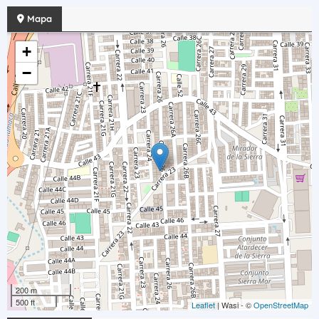
Mapa
+
−
200 m
500 ft
Leaflet
| Wasi - ©
OpenStreetMap