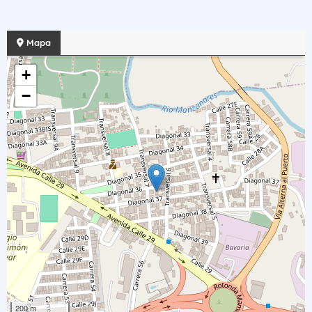
Mapa
+
−
200 m