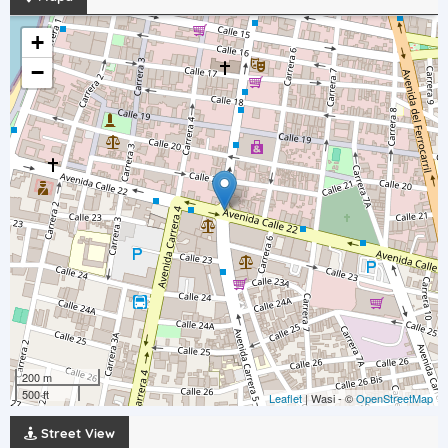
+
−
200 m
500 ft
Leaflet
| Wasi - ©
OpenStreetMap
Street View