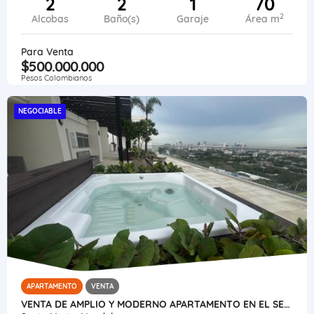
2
2
1
70
2
Alcobas
Baño(s)
Garaje
Área m
Para Venta
$500.000.000
Pesos Colombianos
NEGOCIABLE
APARTAMENTO
VENTA
VENTA DE AMPLIO Y MODERNO APARTAMENTO EN EL SECTOR DE BAVARIA