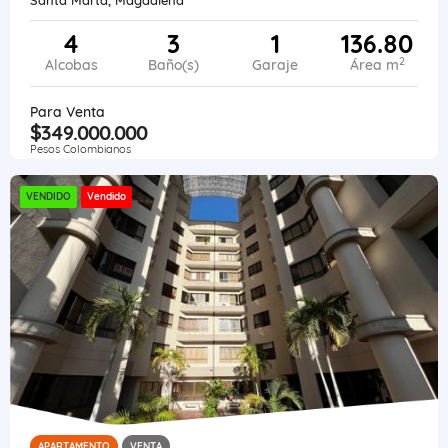
4
3
1
136.80
2
Alcobas
Baño(s)
Garaje
Área m
Para Venta
$349.000.000
Pesos Colombianos
VENDIDO
Vendido
APARTAMENTO
VENTA