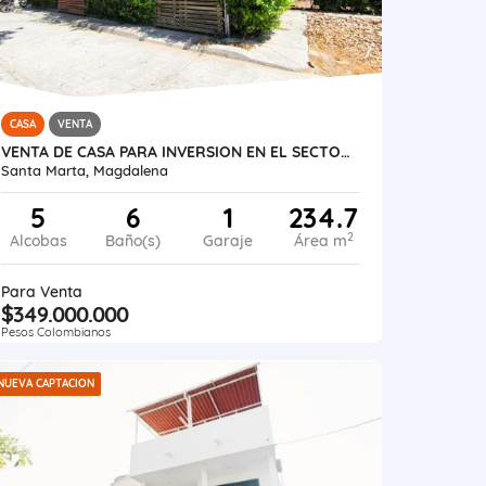
CASA
VENTA
VENTA DE CASA PARA INVERSION EN EL SECTOR DE TEJARES DEL LIBERTADOR
Santa Marta, Magdalena
5
6
1
234.7
2
Alcobas
Baño(s)
Garaje
Área m
Para Venta
$349.000.000
Pesos Colombianos
NUEVA CAPTACION