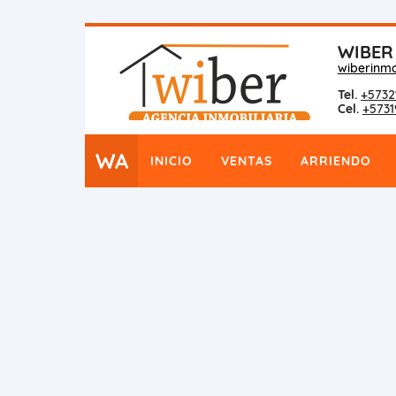
WIBER
wiberinmo
Tel.
+5732
Cel.
+5731
WA
INICIO
VENTAS
ARRIENDO