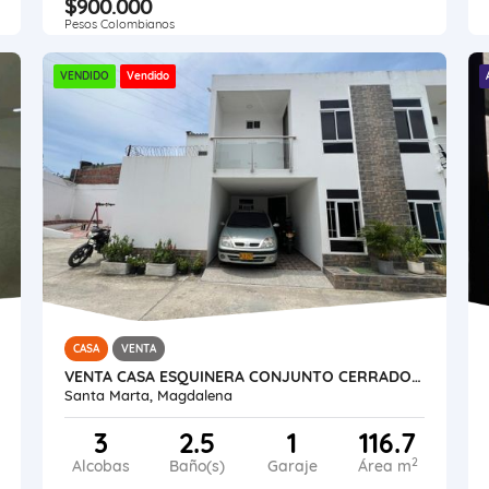
$900.000
Pesos Colombianos
VENDIDO
Vendido
CASA
VENTA
VENTA CASA ESQUINERA CONJUNTO CERRADO CURINCA SANTA MARTA
Santa Marta, Magdalena
3
2.5
1
116.7
2
Alcobas
Baño(s)
Garaje
Área m