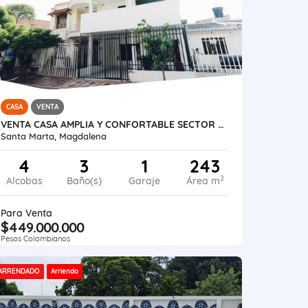
CASA
VENTA
VENTA CASA AMPLIA Y CONFORTABLE SECTOR SANTA CLARA SANTA MARTA
Santa Marta, Magdalena
4
3
1
243
2
Alcobas
Baño(s)
Garaje
Área m
Para Venta
$449.000.000
Pesos Colombianos
ARRENDADO
Arriendo