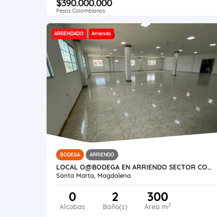
$390.000.000
Pesos Colombianos
ARRENDADO
Arriendo
BODEGA
ARRIENDO
LOCAL O@BODEGA EN ARRIENDO SECTOR CONCEPCIÓN 5 EN SANTA MARTA
Santa Marta, Magdalena
0
2
300
2
Alcobas
Baño(s)
Área m