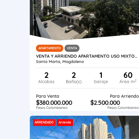
APARTAMENTO
VENTA
VENTA Y ARRIENDO APARTAMENTO USO MIXTO BELLO HORIZONTE SANTA MARTA
Santa Marta, Magdalena
2
2
1
60
2
Alcobas
Baño(s)
Garaje
Área m
Para Venta
Para Arriendo
$380.000.000
$2.500.000
Pesos Colombianos
Pesos Colombianos
ARRENDADO
Arriendo