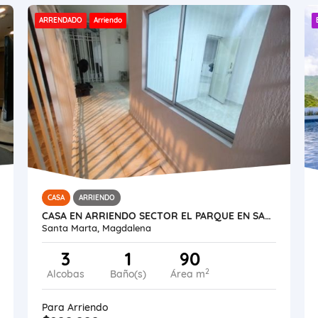
ARRENDADO
Arriendo
CASA
ARRIENDO
CASA EN ARRIENDO SECTOR EL PARQUE EN SANTA MARTA
Santa Marta, Magdalena
3
1
90
2
Alcobas
Baño(s)
Área m
Para Arriendo